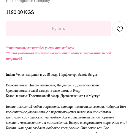
Haute Fragrance Company
1190,00
KGS
Купить
*стоимость указана без учета атомайзера
**цена указанная на сайте может отличаться, уточняйте перед
покупкой!
Indian Venus выпущен в 2018 году. Парфюмер: Benoît Bergia.
Верхние ноты: Цветок апельсина, Лабданум и Древесные ноты;
Средние ноты: Белый сандал, Белые цветы и Кедр;
Базовые ноты: Тростниковый сахар, Древесные ноты и Мускус.
Богиня плотской любви и красоты, сияющая солнечным светом, подарит Вам
нескончаемое удовольствие в переливающемся нежными ароматами
цветущем саду блаженства, возбуждая таинственные неповторимые
вспышки чувственности и наслаждения. Венера в современном мире. Кто она?
Богиня, которая создает любовное настроение. Она покоряет Вас