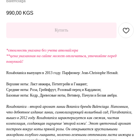
Balenciaga
990,00
KGS
Купить
*стоимость указана без учета атомайзера
**цена указанная на сайте может отличаться, уточняйте перед
покупкой!
Rosabotanica выпущен в 2013 году. Парфюмер: Jean-Christophe Herault.
Верхние ноты: Лист инжира, Петитгрейн и Гиацинт;
Средние ноты: Роза, Грейпфрут, Розовый перец и Кардамон;
Базовые ноты: Кедр, Древесные ноты, Ветивер, Пачули и Белая амбра.
Rosabotanica - второй аромат линии Botanica бренда Balenciaga. Напомним,
что дебютное издание линии, символизирующей волшебный сад, Florabotanica,
вышел в 2012 году. Rosabotanica характеризуется как свежая, чистая
композиция, создающая ощущение 'второй кожи'. Этот цветочный аромат
построен вокруг ноты пряной розы. Он открывается хрустальными
аккордами голубого гиацинта, молочно-зелеными оттенками листа инжира и