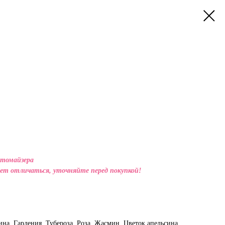
атомайзера
ет отличаться, уточняйте перед покупкой!
на, Гардения, Тубероза, Роза, Жасмин, Цветок апельсина