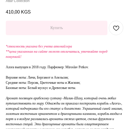
Attar Collection
410,00
KGS
Купить
*стоимость указана без учета атомайзера
**цена указанная на сайте может отличаться, уточняйте перед
покупкой!
Azora выпущен в 2018 году. Парфюмер: Miroslav Petkov.
Верхние ноты: Личи, Бергамот и Апельсин;
Средние ноты: Персик, Цветочные ноты и Жасмин;
Базовые ноты: Белый мускус и Древесные ноты.
Аромат посвящен арабскому султану -Малик-Шаху, который очень любил
путешествовать по миру. Однажды он приказал построить корабль «Azora»,
который подчеркивал бы его статус и богатство. Украшенный синей эмалью,
золотым восточным орнаментом и драгоценными камнями, корабль входил в
порт и в воздухе разливались ароматы свежих цветов, спелых фруктов и
восточных специй. Эти драгоценные ароматы были олицетворением