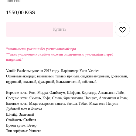
Tom Ford
1550,00
KGS
Купить
*стоимость указана без учета атомайзера
**цена указанная на сайте может отличаться, уточняйте перед
покупкой!
Vanille Fatale выпущен в 2017 году. Парфюмер: Yann Vasnier.
Основные аккорды; ванильный, теплый пряный, сладкий амбровый, древесный,
пудровый, кожаный, фужерный, бальзамический, табачный.
Верхние ноты: Ром, Мирра, Олибанум, Шафран, Кориандр, Апельсин и Лайм;
Средние ноты: Ячмень, Кофе, Слива, Франжипани, Нарцисс, Артемизия и Роза;
Базовые ноты: Мадагаскарская ваниль, Замша, Табак, Махагони, Пачули,
Дубовый мох и Фиалка.
Шлейф: Заметный
Стойкость: Стойкая
Время суток: Вечер
Тип парфюма: Унисекс