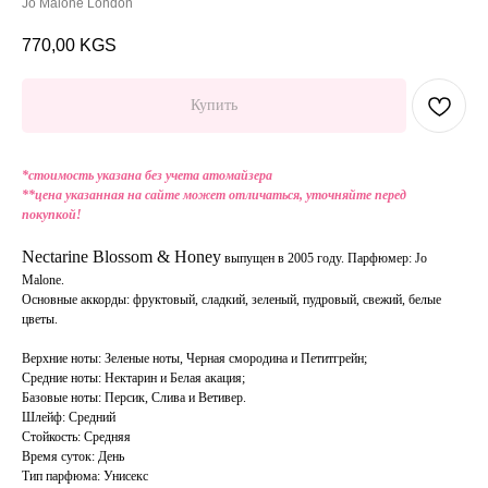
Jo Malone London
770,00
KGS
Купить
*стоимость указана без учета атомайзера
**цена указанная на сайте может отличаться, уточняйте перед
покупкой!
Nectarine Blossom & Honey
выпущен в 2005 году. Парфюмер: Jo
Malone.
Основные аккорды: фруктовый, сладкий, зеленый, пудровый, свежий, белые
цветы.
Верхние ноты: Зеленые ноты, Черная смородина и Петитгрейн;
Средние ноты: Нектарин и Белая акация;
Базовые ноты: Персик, Слива и Ветивер.
Шлейф: Средний
Стойкость: Средняя
Время суток: День
Тип парфюма: Унисекс