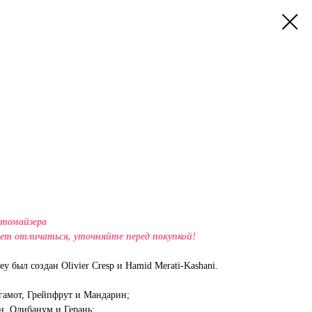
атомайзера
ет отличаться, уточняйте перед покупкой!
ey был создан Olivier Cresp и Hamid Merati-Kashani.
гамот, Грейпфрут и Мандарин;
н, Олибанум и Герань;